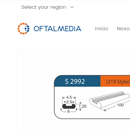
Ir
Select your region
directamente
al contenido
Inicio
Noso
Ir
directamente
a la
información
del producto