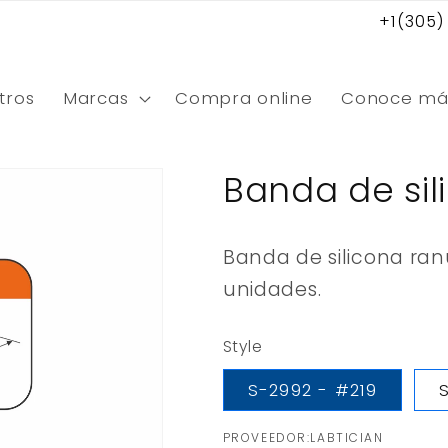
+1(305)
tros
Marcas
Compra online
Conoce má
Banda de si
Banda de silicona ranu
unidades.
Style
S-2992 - #219
PROVEEDOR:LABTICIAN