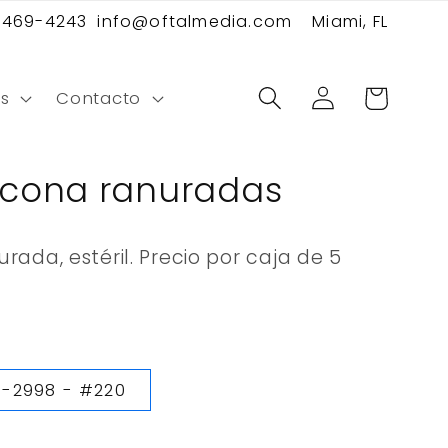
 469-4243
info@oftalmedia.com
Miami, FL
Iniciar
Carrito
s
Contacto
sesión
licona ranuradas
rada, estéril. Precio por caja de 5
S-2998 - #220