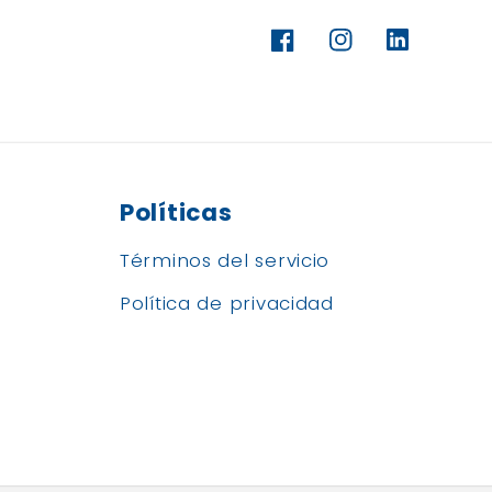
Translatio
Facebook
Instagram
missing:
es.general.
Políticas
Términos del servicio
Política de privacidad