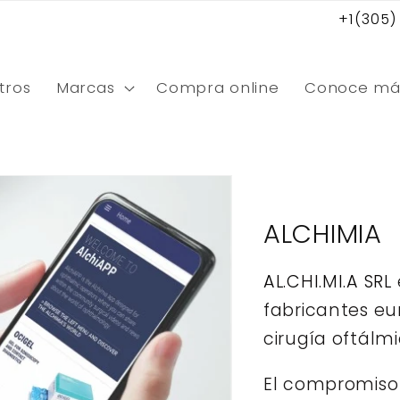
+1(305)
tros
Marcas
Compra online
Conoce má
C
ALCHIMIA
o
AL.CHI.MI.A SRL
l
fabricantes eu
e
cirugía oftálmi
c
El compromiso a
c