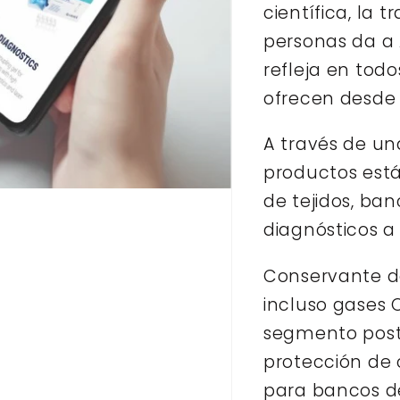
científica, la 
i
personas da a A
ó
refleja en todo
n
ofrecen desde 
:
A través de una
productos está
de tejidos, ban
diagnósticos a 
Conservante de
incluso gases 
segmento poste
protección de 
para bancos de