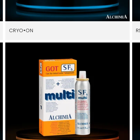
CRYO•ON
R