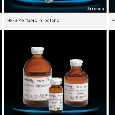
HPF8 Perfluoro-n-octano
A